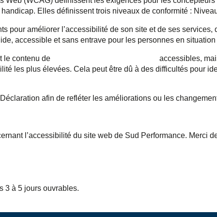
us Web (WCAG) définissent les exigences pour les concepteurs e
e handicap. Elles définissent trois niveaux de conformité : Niv
 pour améliorer l’accessibilité de son site et de ses services, d
fluide, accessible et sans entrave pour les personnes en situatio
ut le contenu de
https://www.sudperformance.fr/
accessibles, mai
é les plus élevées. Cela peut être dû à des difficultés pour iden
éclaration afin de refléter les améliorations ou les changement
cernant l’accessibilité du site web de Sud Performance. Merci d
 3 à 5 jours ouvrables.